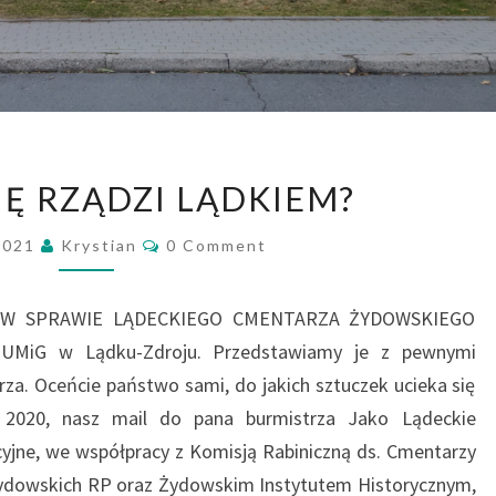
CZY
IĘ RZĄDZI LĄDKIEM?
TAK
SIĘ
Comments
2021
Krystian
0 Comment
RZĄDZI
LĄDKIEM?
W SPRAWIE LĄDECKIEGO CMENTARZA ŻYDOWSKIEGO
z UMiG w Lądku-Zdroju. Przedstawiamy je z pewnymi
za. Oceńcie państwo sami, do jakich sztuczek ucieka się
 2020, nasz mail do pana burmistrza Jako Lądeckie
yjne, we współpracy z Komisją Rabiniczną ds. Cmentarzy
ydowskich RP oraz Żydowskim Instytutem Historycznym,