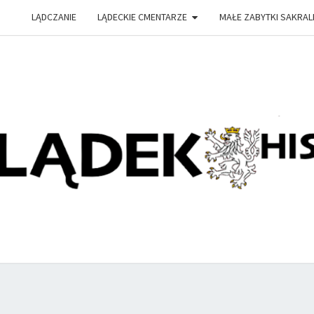
LĄDCZANIE
LĄDECKIE CMENTARZE
MAŁE ZABYTKI SAKRAL
PRZY
Witryna
Lądeckiego
Towarzystwa
Historyczno-
HIS
Eksploracyjnego