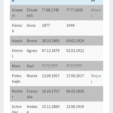
o
m
Naz
Imię
Data urod
Data śmie
Bio
Grawe
Elisab
??.08.1745
??.??.1825
Więce
wisk
zenia
rci
gra
rt
eth
j
o
m
Hänsc
Anna
1877
1944
h
Hauck
Bruno
28.10.1865
04.02.1924
Himm
Agnes
07.12.1879
02.03.1922
l
Marx
Karl
??.??.????
??.??.????
Połoc
Marek
12.09.1957
17.09.2017
Więce
hajło
j
Rothe
Franzi
16.10.1757
06.03.1830
r
ska
Schro
Hedwi
15.11.1860
22.06.1919
ller
g