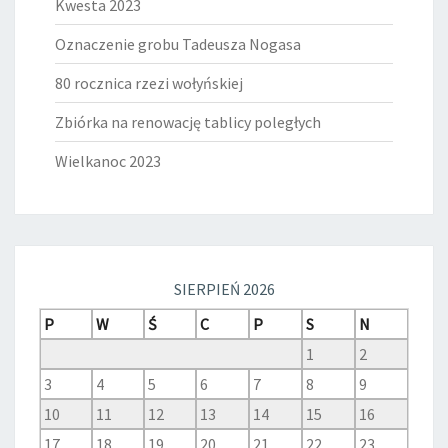
Kwesta 2023
Oznaczenie grobu Tadeusza Nogasa
80 rocznica rzezi wołyńskiej
Zbiórka na renowację tablicy poległych
Wielkanoc 2023
SIERPIEŃ 2026
P
W
Ś
C
P
S
N
1
2
3
4
5
6
7
8
9
10
11
12
13
14
15
16
17
18
19
20
21
22
23