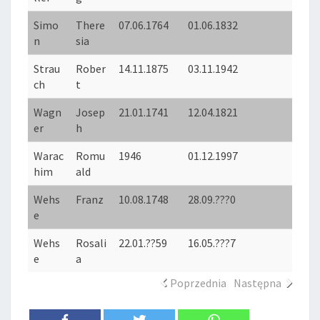
Simo
There
07.06.1764
01.06.1832
n
sia
Strau
Rober
14.11.1875
03.11.1942
ch
t
Wagn
Josep
21.01.1741
12.04.1821
er
h
Warac
Romu
1946
01.12.1997
him
ald
Wehs
Franz
10.08.1748
28.09.???0
e
Wehs
Rosali
22.01.??59
16.05.???7
e
a
Poprzednia
Następna