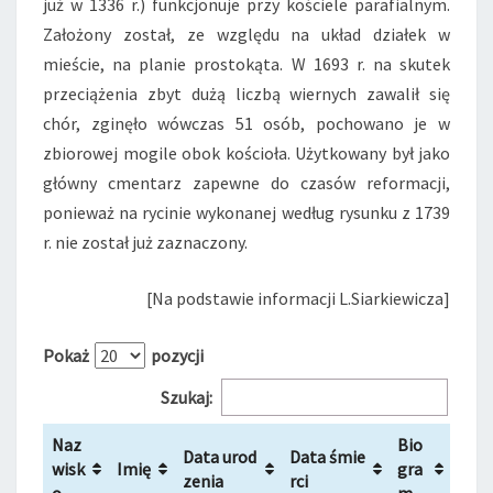
już w 1336 r.) funkcjonuje przy kościele parafialnym.
Założony został, ze względu na układ działek w
mieście, na planie prostokąta. W 1693 r. na skutek
przeciążenia zbyt dużą liczbą wiernych zawalił się
chór, zginęło wówczas 51 osób, pochowano je w
zbiorowej mogile obok kościoła. Użytkowany był jako
główny cmentarz zapewne do czasów reformacji,
ponieważ na rycinie wykonanej według rysunku z 1739
r. nie został już zaznaczony.
[Na podstawie informacji L.Siarkiewicza]
Pokaż
pozycji
Szukaj:
Naz
Bio
Data urod
Data śmie
wisk
Imię
gra
zenia
rci