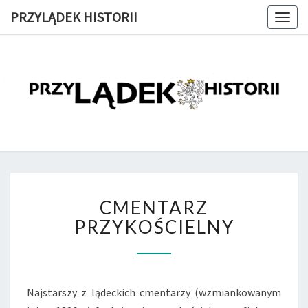
PRZYLĄDEK HISTORII
Togg
navig
PRZYLĄD
Witryna
Lądeckiego
Towarzystwa
HISTORI
Historyczno-
Eksploracyjnego
CMENTARZ
CMENTARZ
PRZYKOŚCIELNY
PRZYKOŚCIELNY
Najstarszy z lądeckich cmentarzy (wzmiankowanym