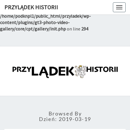
PRZYLĄDEK HISTORII
Togg
Notice
: Trying to get property of non-object in
navig
/home/podknpl1/public_html/przyladek/wp-
content/plugins/gt3-photo-video-
gallery/core/cpt/gallery/init.php
on line
294
PRZYLĄD
Witryna
Lądeckiego
Towarzystwa
HISTORI
Historyczno-
Eksploracyjnego
Browsed By
Dzień:
2019-03-19