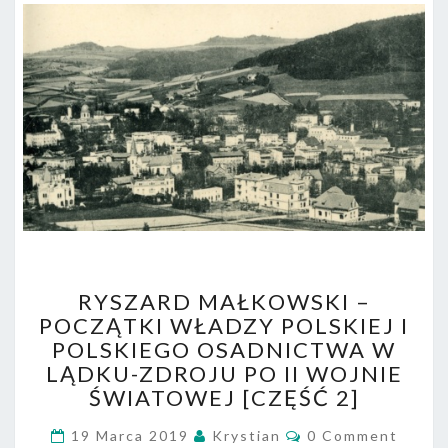
RYSZARD
RYSZARD MAŁKOWSKI –
MAŁKOWSKI
POCZĄTKI WŁADZY POLSKIEJ I
–
POLSKIEGO OSADNICTWA W
POCZĄTKI
WŁADZY
LĄDKU-ZDROJU PO II WOJNIE
POLSKIEJ
ŚWIATOWEJ [CZĘŚĆ 2]
I
Comments
POLSKIEGO
19 Marca 2019
Krystian
0 Comment