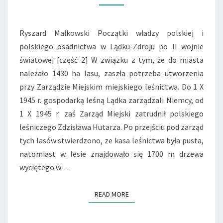
OSADNICTWA
W
LĄDKU-
Ryszard Małkowski Początki władzy polskiej i
ZDROJU
polskiego osadnictwa w Lądku-Zdroju po II wojnie
PO
II
światowej [część 2] W związku z tym, że do miasta
WOJNIE
należało 1430 ha lasu, zaszła potrzeba utworzenia
ŚWIATOWEJ
przy Zarządzie Miejskim miejskiego leśnictwa. Do 1 X
[CZĘŚĆ
1945 r. gospodarką leśną Lądka zarządzali Niemcy, od
2]
1 X 1945 r. zaś Zarząd Miejski zatrudnił polskiego
leśniczego Zdzisława Hutarza. Po przejściu pod zarząd
tych lasów stwierdzono, ze kasa leśnictwa była pusta,
natomiast w lesie znajdowało się 1700 m drzewa
wyciętego w…
READ MORE
READ MORE