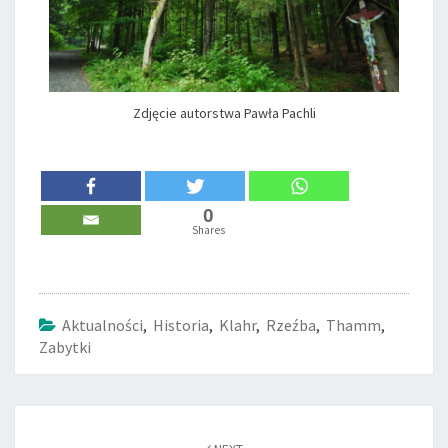
Zdjęcie autorstwa Pawła Pachli
0
Shares
Aktualności
,
Historia
,
Klahr
,
Rzeźba
,
Thamm
,
Zabytki
Post
navigation