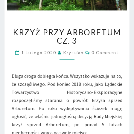
KRZYŻ
KRZYŻ PRZY ARBORETUM
PRZY
ARBORETUM
CZ. 3
CZ.
3
Comments
1 Lutego 2020
Krystian
0 Comment
Długa droga dobiegła końca. Wszystko wskazuje na to,
że szczęśliwego. Pod koniec 2018 roku, jako Lądeckie
Towarzystwo Historyczno-Eksploracyjne
rozpoczęliśmy starania o powrót krzyża sprzed
Arboretum. Po roku wydeptywania ścieżek mogę
ogłosić, że właśnie jednogłośną decyzją Rady Miejskiej
krzyż sprzed Arboretum, po ponad 5 latach
nieobecności, wraca na swoje miejsce.