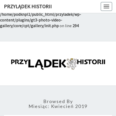
PRZYLĄDEK HISTORII
Togg
Notice
: Trying to get property of non-object in
navig
/home/podknpl1/public_html/przyladek/wp-
content/plugins/gt3-photo-video-
gallery/core/cpt/gallery/init.php
on line
294
PRZYLĄD
Witryna
Lądeckiego
Towarzystwa
HISTORI
Historyczno-
Eksploracyjnego
Browsed By
Miesiąc:
Kwiecień 2019