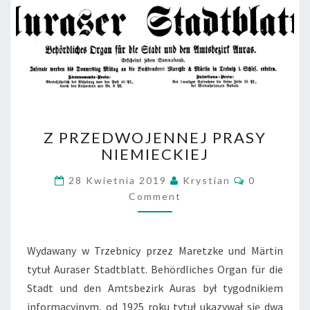
Z
Z PRZEDWOJENNEJ PRASY
PRZEDWOJENNEJ
NIEMIECKIEJ
PRASY
NIEMIECKIEJ
Comments
28 Kwietnia 2019
Krystian
0
Comment
Wydawany w Trzebnicy przez Maretzke und Märtin
tytuł Auraser Stadtblatt. Behördliches Organ für die
Stadt und den Amtsbezirk Auras był tygodnikiem
informacyjnym, od 1925 roku tytuł ukazywał się dwa