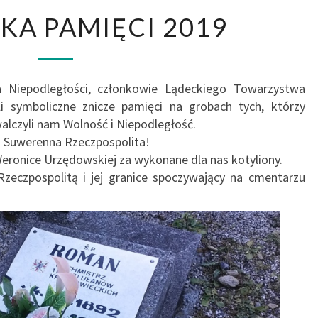
ŚWIATEŁKA
KA PAMIĘCI 2019
PAMIĘCI
2019
ia Niepodległości, członkowie Lądeckiego Towarzystwa
ili symboliczne znicze pamięci na grobach tych, którzy
czyli nam Wolność i Niepodległość.
 i Suwerenna Rzeczpospolita!
eronice Urzędowskiej za wykonane dla nas kotyliony.
zeczpospolitą i jej granice spoczywający na cmentarzu