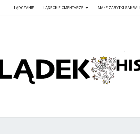
LĄDCZANIE
LĄDECKIE CMENTARZE
MAŁE ZABYTKI SAKRAL
PRZY
Witryna
Lądeckiego
Towarzystwa
Historyczno-
HIS
Eksploracyjnego