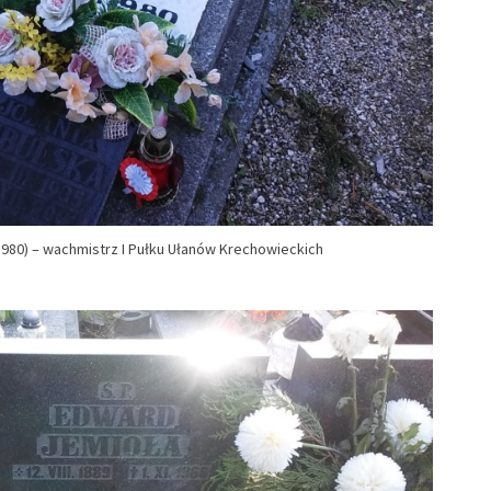
980) – wachmistrz I Pułku Ułanów Krechowieckich