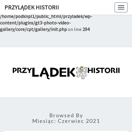
PRZYLĄDEK HISTORII
Togg
Notice
: Trying to get property of non-object in
navig
/home/podknpl1/public_html/przyladek/wp-
content/plugins/gt3-photo-video-
gallery/core/cpt/gallery/init.php
on line
294
PRZYLĄD
Witryna
Lądeckiego
Towarzystwa
HISTORI
Historyczno-
Eksploracyjnego
Browsed By
Miesiąc:
Czerwiec 2021