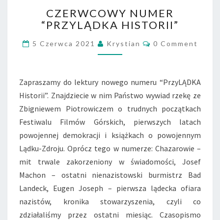
CZERWCOWY
CZERWCOWY NUMER
NUMER
“PRZYLĄDKA HISTORII”
“PRZYLĄDKA
HISTORII”
Comments
5 Czerwca 2021
Krystian
0 Comment
Zapraszamy do lektury nowego numeru “PrzyLĄDKA
Historii”. Znajdziecie w nim Państwo wywiad rzekę ze
Zbigniewem Piotrowiczem o trudnych początkach
Festiwalu Filmów Górskich, pierwszych latach
powojennej demokracji i książkach o powojennym
Lądku-Zdroju. Oprócz tego w numerze: Chazarowie –
mit trwale zakorzeniony w świadomości, Josef
Machon – ostatni nienazistowski burmistrz Bad
Landeck, Eugen Joseph – pierwsza lądecka ofiara
nazistów, kronika stowarzyszenia, czyli co
zdziałaliśmy przez ostatni miesiąc. Czasopismo