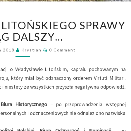
WŁADYSŁAWA
LITOŃSKIEGO SPRAWY
LITOŃSKIEGO
SPRAWY
ĄG DALSZY…
CIĄG
DALSZY…
Comments
a 2018
Krystian
0 Comment
acji o Władysławie Litońskim, kapralu pochowanym na
ju, który miał być odznaczony orderem Virtuti Militari.
 i niestety ze wszystkich przyszła negatywna odpowiedź.
Biura Historycznego
– po przeprowadzenia wstępnej
personalnych i odznaczeniowych nie odnaleziono nazwiska
politej Polskiej, Biuro Odznaczeń i Nominacji
– w