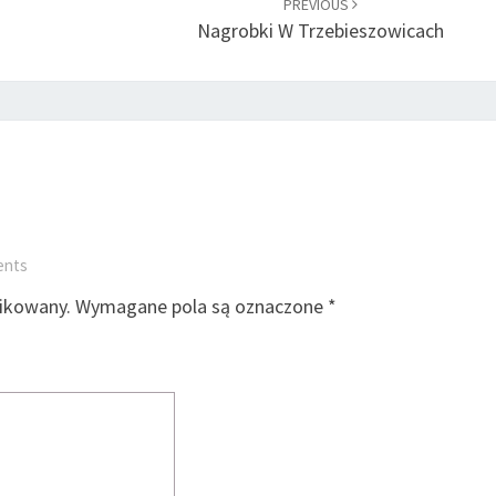
PREVIOUS
Nagrobki W Trzebieszowicach
ents
likowany.
Wymagane pola są oznaczone
*