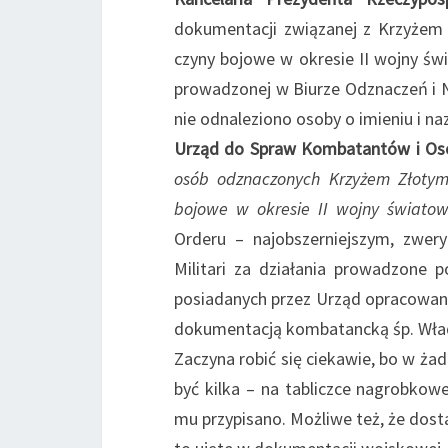
dokumentacji związanej z Krzyżem 
czyny bojowe w okresie II wojny św
prowadzonej w Biurze Odznaczeń i No
nie odnaleziono osoby o imieniu i n
Urząd do Spraw Kombatantów i Os
osób odznaczonych Krzyżem Złotym 
bojowe w okresie II wojny światow
Orderu – najobszerniejszym, zwer
Militari za działania prowadzone p
posiadanych przez Urząd opracowan
dokumentacją kombatancką śp. Wła
Zaczyna robić się ciekawie, bo w ż
być kilka – na tabliczce nagrobkow
mu przypisano. Możliwe też, że dosta