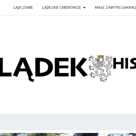
LĄDCZANIE
LĄDECKIE CMENTARZE
MAŁE ZABYTKI SAKRAL
PRZY
Witryna
Lądeckiego
Towarzystwa
Historyczno-
HIS
Eksploracyjnego