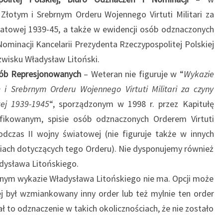
Złotym i Srebrnym Orderu Wojennego Virtuti Militari za
iatowej 1939-45, a także w ewidencji osób odznaczonych
minacji Kancelarii Prezydenta Rzeczypospolitej Polskiej
azwisku Władysław Litoński.
ób Represjonowanych
– Weteran nie figuruje w “
Wykazie
i Srebrnym Orderu Wojennego Virtuti Militari za czyny
ej 1939-1945
“, sporządzonym w 1998 r. przez Kapitułę
yfikowanym, spisie osób odznaczonych Orderem Virtuti
odczas II wojny światowej (nie figuruje także w innych
iach dotyczących tego Orderu). Nie dysponujemy również
dysława Litońskiego.
adnym wykazie Władysława Litońskiego nie ma. Opcji może
ej był wzmiankowany inny order lub też mylnie ten order
ł to odznaczenie w takich okolicznościach, że nie zostało