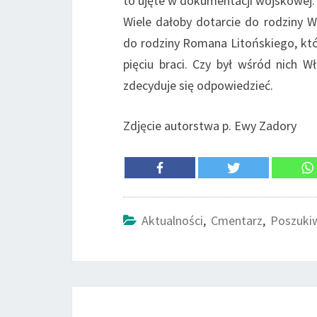
to ujęte w dokumentacji wojskowej.
Wiele dałoby dotarcie do rodziny 
do rodziny Romana Litońskiego, któr
pięciu braci. Czy był wśród nich 
zdecyduje się odpowiedzieć.
Zdjęcie autorstwa p. Ewy Zadory
Aktualności
,
Cmentarz
,
Poszuki
Post