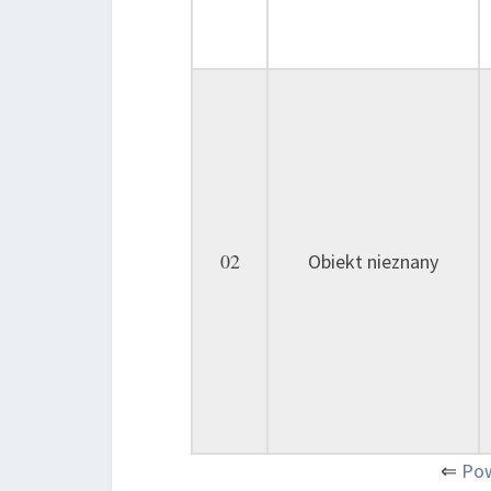
02
Obiekt nieznany
⇐
Pow