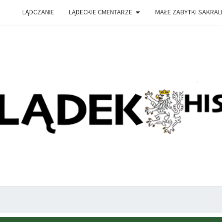
LĄDCZANIE
LĄDECKIE CMENTARZE
MAŁE ZABYTKI SAKRAL
PRZY
Witryna
Lądeckiego
Towarzystwa
Historyczno-
HIS
Eksploracyjnego