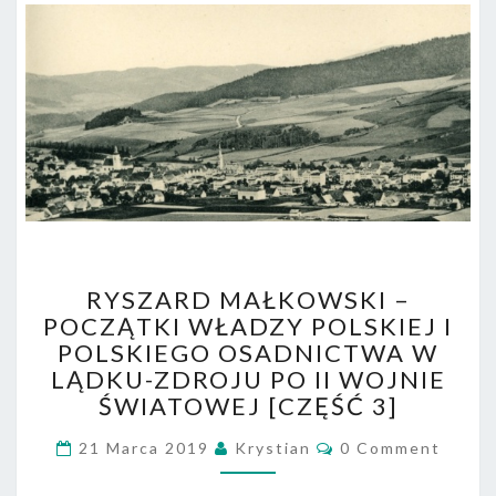
RYSZARD
RYSZARD MAŁKOWSKI –
MAŁKOWSKI
POCZĄTKI WŁADZY POLSKIEJ I
–
POLSKIEGO OSADNICTWA W
POCZĄTKI
WŁADZY
LĄDKU-ZDROJU PO II WOJNIE
POLSKIEJ
ŚWIATOWEJ [CZĘŚĆ 3]
I
Comments
POLSKIEGO
21 Marca 2019
Krystian
0 Comment
OSADNICTWA
W