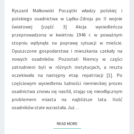
LĄDKU-
Ryszard Małkowski Początki władzy polskiej i
ZDROJU
polskiego osadnictwa w Lądku-Zdroju po II wojnie
PO
II
światowej [część 3] Akcja wysiedleńcza
WOJNIE
przeprowadzona w kwietniu 1946 r. w poważnym
ŚWIATOWEJ
stopniu wpłynęła na poprawę sytuacji w mieście.
[CZĘŚĆ
Opuszczone gospodarstwa i mieszkania czekały na
3]
nowych osadników. Pozostali Niemcy w części
zatrudnieni byli w różnych instytucjach, a reszta
oczekiwała na następny etap repatriacji [1]. Po
częściowym wysiedleniu ludności niemieckiej proces
osadnictwa znowu się nasilił, stając się nieodłącznym
problemem miasta na najbliższe lata. Ilość
osadników stale wzrastała. Już…
READ MORE
READ MORE