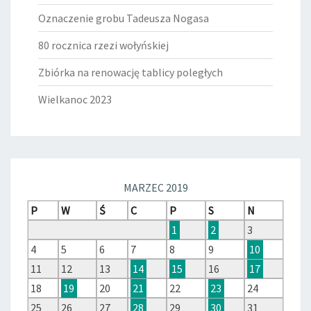
Oznaczenie grobu Tadeusza Nogasa
80 rocznica rzezi wołyńskiej
Zbiórka na renowację tablicy poległych
Wielkanoc 2023
MARZEC 2019
P
W
Ś
C
P
S
N
1
2
3
4
5
6
7
8
9
10
11
12
13
14
15
16
17
18
19
20
21
22
23
24
25
26
27
28
29
30
31