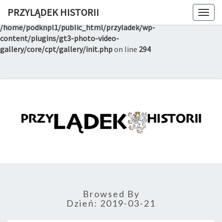
PRZYLĄDEK HISTORII
Togg
Notice
: Trying to get property of non-object in
navig
/home/podknpl1/public_html/przyladek/wp-
content/plugins/gt3-photo-video-
gallery/core/cpt/gallery/init.php
on line
294
PRZYLĄD
Witryna
Lądeckiego
Towarzystwa
HISTORI
Historyczno-
Eksploracyjnego
Browsed By
Dzień:
2019-03-21